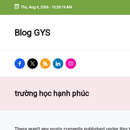
Thu, Aug 6, 2026
-
10:28:19 AM
Blog GYS
facebook.com
twitter.com
rss.com
linkedin.com
instagram.com
trường học hạnh phúc
There aren’t any posts currently published under this 