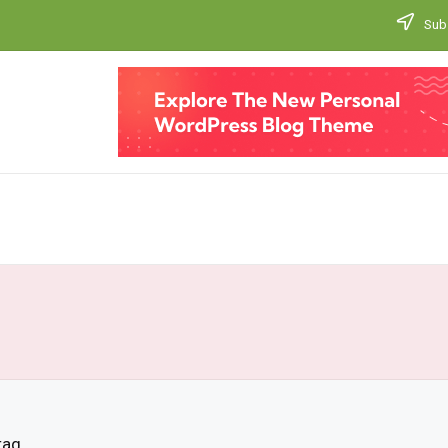
Subs
tag.