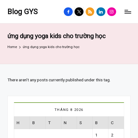
Blog GYS
facebook.com
twitter.com
rss.com
linkedin.com
instagram.com
ứng dụng yoga kids cho trường học
Home
ứng dụng yoga kids cho trường học
There aren’t any posts currently published under this tag.
THÁNG 8 2026
H
B
T
N
S
B
C
1
2