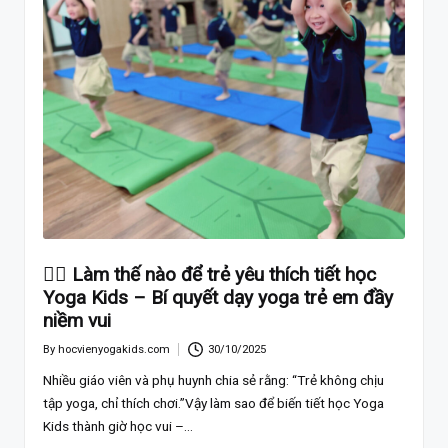
🧘‍♀️ Làm thế nào để trẻ yêu thích tiết học
Yoga Kids – Bí quyết dạy yoga trẻ em đầy
niềm vui
By
hocvienyogakids.com
30/10/2025
Posted
by
Nhiều giáo viên và phụ huynh chia sẻ rằng: “Trẻ không chịu
tập yoga, chỉ thích chơi.”Vậy làm sao để biến tiết học Yoga
Kids thành giờ học vui –…