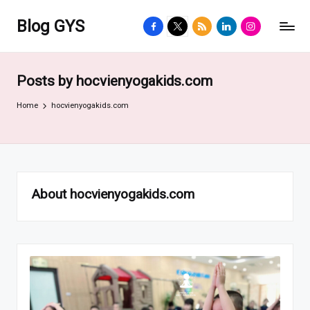
Blog GYS
facebook.com
twitter.com
rss.com
linkedin.com
instagram.com
Posts by hocvienyogakids.com
Home
hocvienyogakids.com
About hocvienyogakids.com