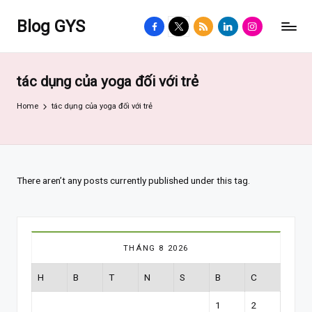
Blog GYS
facebook.com
twitter.com
rss.com
linkedin.com
instagram.com
tác dụng của yoga đối với trẻ
Home
tác dụng của yoga đối với trẻ
There aren’t any posts currently published under this tag.
THÁNG 8 2026
H
B
T
N
S
B
C
1
2